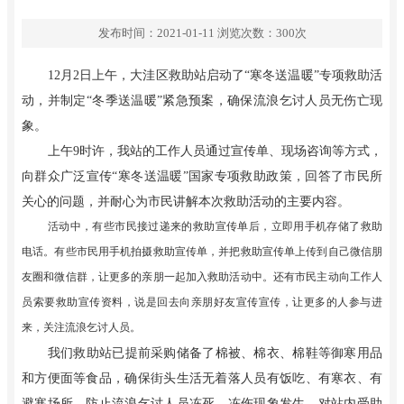
发布时间：2021-01-11
浏览次数：
300
次
12月2日上午，大洼区救助站启动了“寒冬送温暖”专项救助活
动，并制定“冬季送温暖”紧急预案，确保流浪乞讨人员无伤亡现
象。
上午9时许，我站的工作人员通过宣传单、现场咨询等方式，
向群众广泛宣传“寒冬送温暖”国家专项救助政策，回答了市民所
关心的问题，并耐心为市民讲解本次救助活动的主要内容。
活动中，有些市民接过递来的救助宣传单后，立即用手机存储了救助
电话。有些市民用手机拍摄救助宣传单，并把救助宣传单上传到自己微信朋
友圈和微信群，让更多的亲朋一起加入救助活动中。还有市民主动向工作人
员索要救助宣传资料，说是回去向亲朋好友宣传宣传，让更多的人参与进
来，关注流浪乞讨人员。
我们救助站已提前采购储备了棉被、棉衣、棉鞋等御寒用品
和方便面等食品，确保街头生活无着落人员有饭吃、有寒衣、有
避寒场所，防止流浪乞讨人员冻死、冻伤现象发生。对站内受助