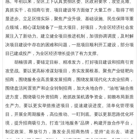
感。年初以来，全区上下认真贯彻区委、区政府要求，攻坚克难、
真抓实干，在招商引资、项目建设等方面做了大量工作，取得了明
显进步。立足区情实际，聚焦产业升级、基础设施、民生保障等重
点领域，精心谋划储备了一批大项目、好项目，为全区经济社会发
展注入了新动力。建立健全项目推进机制，加强协调调度，及时解
决项目建设中存在的困难和问题，一批项目顺利开工建设，部分项
目已建成投产，为全区经济增长提供了有力支撑。
胡楠强调，要锚定目标、精准发力，打好项目建设和招商引资
攻坚战。要以更高标准谋划项目，夯实发展根基。聚焦产业链靶向
招商，围绕服务业高质量发展招商，围绕发展现代化大农业招商，
围绕盘活闲置资产和企业转制招商，加大央地合作、“油地”融合推
进力度，围绕吸引外资招商，抢抓政策机遇争资金，前瞻布局新质
生产力。要以更实举措推进项目，提速建设进度。清单化管理项
目，开展全周期服务，高位推动、一盯到底。要以更新思路优化环
境，提升招商吸引力。打造“洼地服务”品牌，构建开放合作平台，
制定政策、释放引力，激发全员招商热情，坚持“走出去、请进