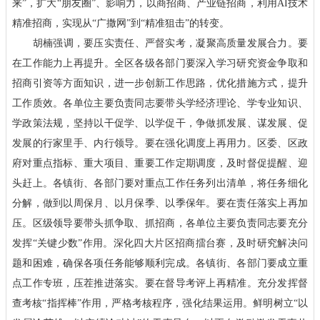
来”，扩大“朋友圈”、影响力，以商招商、产业链招商，利用AI技术
精准招商，实现从“广撒网”到“精准狙击”的转变。
胡楠强调，要压实责任、严督实考，凝聚高质量发展合力。要
在工作能力上再提升。全区各级各部门要深入学习研究资金争取和
招商引资等方面知识，进一步创新工作思路，优化措施方式，提升
工作质效。各单位主要负责同志要带头学经济理论、学专业知识、
学政策法规，坚持以干促学、以学促干，争做抓发展、谋发展、促
发展的行家里手、内行领导。要在强化调度上再用力。区委、区政
府对重点指标、重大项目、重要工作定期调度，及时督促提醒、迎
头赶上。各镇街、各部门要对重点工作任务列出清单，将任务细化
分解，做到以周保月、以月保季、以季保年。要在责任落实上再加
压。区级领导要带头抓争取、抓招商，各单位主要负责同志要充分
发挥“关键少数”作用。深化四大片区招商擂台赛，及时研究解决问
题和困难，确保各项任务能够顺利完成。各镇街、各部门要成立重
点工作专班，压茬推进落实。要在督导考评上再精准。充分发挥督
查考核“指挥棒”作用，严格考核程序，强化结果运用。鲜明树立“以