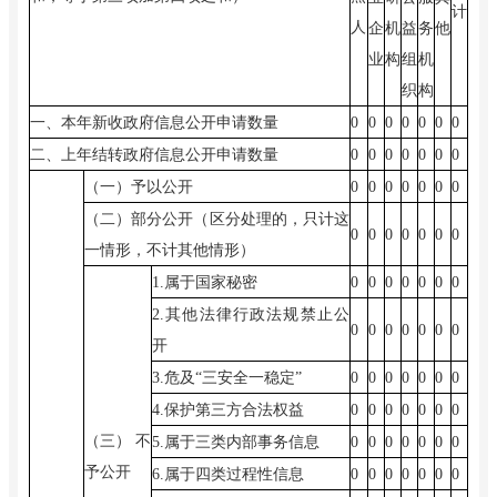
计
人
企
机
益
务
他
业
构
组
机
织
构
一、本年新收政府信息公开申请数量
0
0
0
0
0
0
0
二、上年结转政府信息公开申请数量
0
0
0
0
0
0
0
（一）予以公开
0
0
0
0
0
0
0
（二）部分公开（区分处理的，只计这
0
0
0
0
0
0
0
一情形，不计其他情形）
1.
属于国家秘密
0
0
0
0
0
0
0
2.
其他法律行政法规禁止公
0
0
0
0
0
0
0
开
3.
危及“三安全一稳定”
0
0
0
0
0
0
0
4.
保护第三方合法权益
0
0
0
0
0
0
0
（三）
不
5.
属于三类内部事务信息
0
0
0
0
0
0
0
予公开
6.
属于四类过程性信息
0
0
0
0
0
0
0