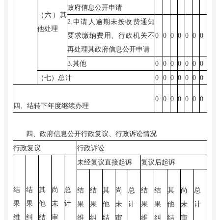
政府信息公开申请
（六）其
2.
申请人逾期未按收费通知
他处理
要求缴纳费用、行政机关不
0
0
0
0
0
0
0
再处理其政府信息公开申请
3.
其他
0
0
0
0
0
0
0
（七）总计
0
0
0
0
0
0
0
0
0
0
0
0
0
0
四、结转下年度继续办理
四、政府信息公开行政复议、行政诉讼情况
行政复议
行政诉讼
未经复议直接起诉
复议后起诉
结
结
其
尚
总
结
结
其
尚
总
结
结
其
尚
总
果
果
他
未
计
果
果
他
未
计
果
果
他
未
计
维
纠
结
审
维
纠
结
审
维
纠
结
审