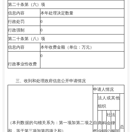
第二十条第（六）项
信息内容
本年处理决定数量
行政处罚
0
行政强制
0
第二十条第（八）项
信息内容
本年收费金额（单位：万元）
0
行政事业性收费
三、收到和处理政府信息公开申请情况
申请人情况
法人或其他
组织
社
法
（本列数据的勾稽关系为：第一项加第二项之
自
商
科
会
律
总
和，等于第三项加第四项之和）
然
业
研
公
服
其