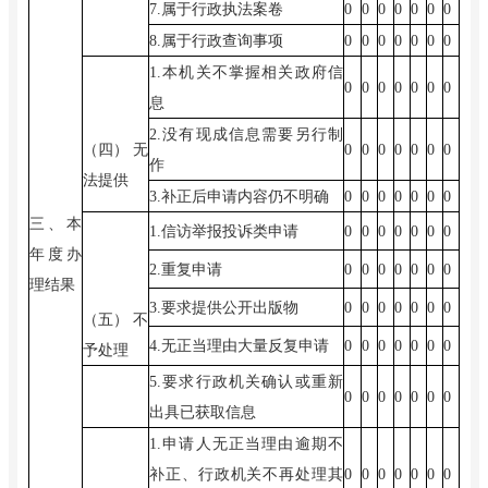
7.
属于行政执法案卷
0
0
0
0
0
0
0
8.
属于行政查询事项
0
0
0
0
0
0
0
1.
本机关不掌握相关政府信
0
0
0
0
0
0
0
息
2.
没有现成信息需要另行制
（四）
无
0
0
0
0
0
0
0
作
法提供
3.
补正后申请内容仍不明确
0
0
0
0
0
0
0
三、本
1.
信访举报投诉类申请
0
0
0
0
0
0
0
年度办
2.
重复申请
0
0
0
0
0
0
0
理结果
3.
要求提供公开出版物
0
0
0
0
0
0
0
（五）
不
4.
无正当理由大量反复申请
0
0
0
0
0
0
0
予处理
5.
要求行政机关确认或重新
0
0
0
0
0
0
0
出具已获取信息
1.
申请人无正当理由逾期不
补正、行政机关不再处理其
0
0
0
0
0
0
0