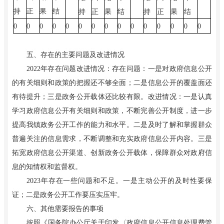
持
正
果
结
持
正
果
结
持
正
果
结
0
0
0
0
0
0
0
0
0
0
0
0
0
0
0
五、存在的主要问题及改进情况
202
2
年存在问题改进情况：
存在问题：一是
对政府信息公开
的有关细则和政策的把握还不够全面；
二是
信息公开的覆盖面还
有待提升；
三是
政务公开载体还比较有限。
改进情况：一是
认真
学习政府信息公开有关细则和政策，不断完善公开制度，进一步
提高我镇政务公开工作的能力和水平。
二是
及时了解和掌握群众
普遍关注的信息需求，不断调整和充实政府信息公开内容。
三是
拓宽政府信息公开渠道、创新政务公开载体，保障群众对政府信
息的知情权和监督权。
202
3
年存在一些问题和不足。
一是
主动公开的及时性要保
证；
二是
政务公开工作要压实压牢。
六、其他需要报告的事项
按照《国务院办公厅关于印发〈政府信息公开信息处理费管