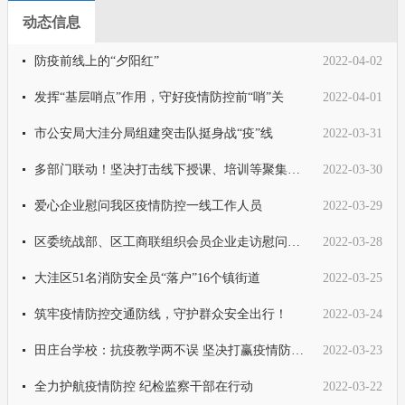
动态信息
防疫前线上的“夕阳红”
2022-04-02
发挥“基层哨点”作用，守好疫情防控前“哨”关
2022-04-01
市公安局大洼分局组建突击队挺身战“疫”线
2022-03-31
多部门联动！坚决打击线下授课、培训等聚集行为
2022-03-30
爱心企业慰问我区疫情防控一线工作人员
2022-03-29
区委统战部、区工商联组织会员企业走访慰问防疫一线工作人员
2022-03-28
大洼区51名消防安全员“落户”16个镇街道
2022-03-25
筑牢疫情防控交通防线，守护群众安全出行！
2022-03-24
田庄台学校：抗疫教学两不误 坚决打赢疫情防控攻坚战
2022-03-23
全力护航疫情防控 纪检监察干部在行动
2022-03-22