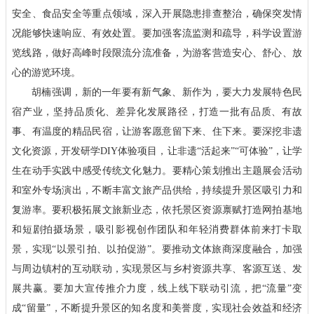
安全、食品安全等重点领域，深入开展隐患排查整治，确保突发情
况能够快速响应、有效处置。要加强客流监测和疏导，科学设置游
览线路，做好高峰时段限流分流准备，为游客营造安心、舒心、放
心的游览环境。
胡楠强调，新的一年要有新气象、新作为，要大力发展特色民
宿产业，坚持品质化、差异化发展路径，打造一批有品质、有故
事、有温度的精品民宿，让游客愿意留下来、住下来。要深挖非遗
文化资源，开发研学DIY体验项目，让非遗“活起来”“可体验”，让学
生在动手实践中感受传统文化魅力。要精心策划推出主题展会活动
和室外专场演出，不断丰富文旅产品供给，持续提升景区吸引力和
复游率。要积极拓展文旅新业态，依托景区资源禀赋打造网拍基地
和短剧拍摄场景，吸引影视创作团队和年轻消费群体前来打卡取
景，实现“以景引拍、以拍促游”。要推动文体旅商深度融合，加强
与周边镇村的互动联动，实现景区与乡村资源共享、客源互送、发
展共赢。要加大宣传推介力度，线上线下联动引流，把“流量”变
成“留量”，不断提升景区的知名度和美誉度，实现社会效益和经济