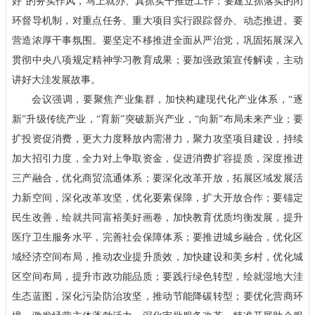
好”的务实作风，马上就办、真抓实干推进工作；要建立抓落实的闭
环督导机制，对重点任务、重大项目实行跟踪督办、动态推进。要
营造浓厚干事氛围。要坚定不移推进全面从严治党，巩固拓展深入
贯彻中央八项规定精神学习教育成果；要加强政策宣传解读，主动
讲好大洼发展故事。
会议强调，要聚焦产业集群，加快构建现代化产业体系，“逐
新”升级传统产业，“育新”突破新兴产业，“向新”布局未来产业；要
扩投资促消费，更大力度释放内需潜力，聚力攻坚项目建设，持续
加大招引力度，全力对上争取资金，促进消费扩容提质，深度推进
三产融合，优化商贸流通体系；要深化改革开放，拓展区域发展活
力新空间，深化改革攻坚，优化要素保障，扩大开放合作；要锚定
民生改善，绘就共同富裕美好画卷，加快教育优质均衡发展，提升
医疗卫生服务水平，完善社会保障体系；要推进城乡融合，优化区
域经济空间布局，推动农业提升质效，加快建设和美乡村，优化城
区空间布局，提升市政功能品质；要践行绿色转型，绘就湿地大洼
生态蓝图，深化污染防治攻坚，推动节能降碳转型；要优化营商环