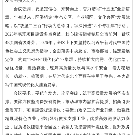
发展的强大动力。
会议强调，要坚定信心、乘势而上，奋力谱写“十五五”全新篇
章。年初以来，区委锚定“生态立区、产业强区、文化兴区”发展战
略，以“攻坚二三百”行动为总牵引，纵深推进“四个专项年”行动，
2025年实现项目建设多点突破、核心经济指标稳居全市前列，斩获
45项国省级殊荣。2026年，全区上下要坚持以习近平新时代中国特
色社会主义思想为指导，全面落实中央及省、市委部署，锚定发展
定位，构建“4+3+N”现代化产业集群，持续扩大内需、优化供给，
做优增量、盘活存量，统筹高质量发展与高水平安全，着力稳增
长、稳就业、稳预期，在新时代东北全面振兴中勇于争先，奋力谱
写中国式现代化大洼新篇章。
会议要求，要靶向发力、攻坚突破，筑牢高质量发展的坚实支
撑。要聚力攻坚消费投资提振，推动城市内需扩容提质、招商引资
量质齐升、项目建设提速增效；要聚力攻坚三次产业升级，做强做
精展现特色农业，强链延链做实支撑工业，优质高效激发活力商
业，提质增效建强平台园区；要聚力攻坚营商环境优化，提升政务