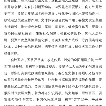
服务效能，加大助企纾困力度，深化法治大洼建设；要聚力攻坚改
革开放创新，向科技创新要动能、向深化改革要活力、向对外开放
要空间；要聚力攻坚城乡融合发展，强化中心城区示范带动作用、
镇域经济关键支撑作用、文体旅农融合发展作用；要聚力攻坚美丽
大洼建设，推进绿色转型，厚植生态底色，健全责任体系；要聚力
攻坚民生福祉改善，加密社会保障，强化公共服务，优化人居环
境；要聚力攻坚风险防范化解，夯实安全生产底线，守好信访稳定
防线，提升社会治理标线，把牢债务风险红线，确保各项工作运行
稳健有序。
会议要求，要从严从实、改进作风，以党的全面领导护航“十五
五”良好开局。要树牢正确政绩观念。要坚持以人民为中心的发展思
想，以实打实的成效回应群众期盼；要分别完善干部履职考核评价
体系和差异化考核评价体系，让考核指挥棒真正发挥导向作用。要
提高经济工作能力。要深学细悟党中央关于经济工作的决策部署，
紧跟时代发展大势，着力补齐知识弱项、能力短板、经验盲区。要
狠抓各项任务落实。要强化效率意识，树牢“定了就干、干就干