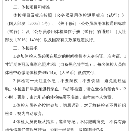
二、体检项目和标准
体检项目及标准按照《公务员录用体检通用标准（试行）》
（国人部发〔2005〕1号）、《关于修订〈公务员录用体检通用标准
（试行）〉及〈公务员录用体检操作手册（试行）的通知》（人社
部发〔2016〕140号）以及国家有关政策规定执行。
三、体检要求
1.参加体检人员必须在规定的时间携带本人身份证、准考证、1
寸近期免冠蓝底彩色照片1张（自备黑色签字笔）。每名体检人员向
体检中心缴纳体检费495.14元（人民币）微信支付。
2.体检前一天注意休息，不要熬夜，不要饮酒，避免剧烈运
动。体检当日早晨须进行采血、B超等检查，请在受检前禁食8～12
小时，否则，由此引起的体检结果不准确，由考生本人负责。
3.体检人员务必按时参加，切忌迟到，对无故缺检者不再组织
检查，视为自动放弃。
4.体检人员要服从指挥，遵章守纪，不得隐瞒病史，不得有弄
虚作假等任何作弊行为，否则一经发现，取消聘用资格。