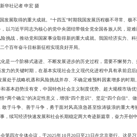
新华社记者 申宏 摄
我国发展取得的重大成就。“十四五”时期我国发展历程极不寻常、极
务，以习近平同志为核心的党中央团结带领全党全国各族人民，迎难
风险挑战，推动党和国家事业取得新的重大成就。我国经济实力、科
二个百年奋斗目标新征程实现良好开局。
化是一个阶梯式递进、不断发展进步的历史过程，需要不懈努力、
发力的关键时期，在基本实现社会主义现代化进程中具有承前启后
发展处于战略机遇和风险挑战并存、不确定难预料因素增多的时期
件和基本趋势没有变，中国特色社会主义制度优势、超大规模市场优
“两个确立”的决定性意义，增强“四个意识”、坚定“四个自信”、
，敢于斗争、善于斗争，勇于面对风高浪急甚至惊涛骇浪的重大考
事，续写经济快速发展和社会长期稳定两大奇迹新篇章，奋力开创
会第四次全体会议，于2025年10月20日至23日在北京举行。这