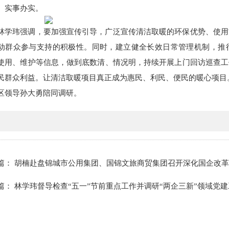
、实事办实。
林学玮强调，要加强宣传引导，广泛宣传清洁取暖的环保优势、使用
动群众参与支持的积极性。同时，建立健全长效日常管理机制，推行
使用、维护等信息，做到底数清、情况明，持续开展上门回访巡查工
民群众利益。让清洁取暖项目真正成为惠民、利民、便民的暖心项目
区领导孙大勇陪同调研。
篇： 胡楠赴盘锦城市公用集团、国锦文旅商贸集团召开深化国企改革工
篇： 林学玮督导检查“五一”节前重点工作并调研“两企三新”领域党建工