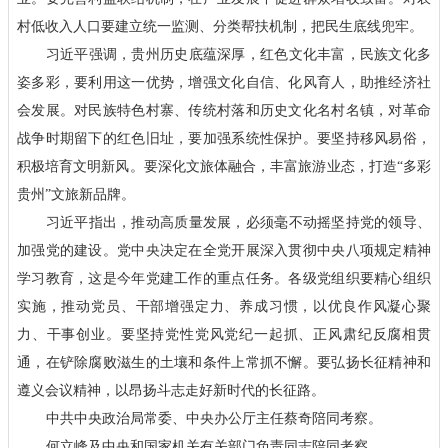
村低收入人口要建立统一监测、分类帮扶机制，把民生底线兜牢。
习近平强调，贵州历史底蕴深厚，红色文化丰富，民族文化多
姿多彩，要利用这一优势，增强文化自信、化风育人，助推经济社
会发展。对民族特色村寨、传统村落和历史文化名村名镇，对革命
战争时期留下的红色旧址，要加强系统性保护。要坚持移风易俗，
积极培育文明新风。要深化文旅体融合，丰富旅游业态，打造“多彩
贵州”文旅新品牌。
习近平指出，推动高质量发展，必须毫不动摇坚持党的领导、
加强党的建设。党中央决定在全党开展深入贯彻中央八项规定精神
学习教育，这是今年党建工作的重点任务。各级党组织要精心组织
实施，推动党员、干部增强定力、养成习惯，以优良作风凝心聚
力、干事创业。要坚持党性党风党纪一起抓、正风肃纪反腐相贯
通，在铲除腐败滋生的土壤和条件上常抓不懈。要弘扬长征精神和
遵义会议精神，以昂扬斗志走好新时代的长征路。
中共中央政治局常委、中央办公厅主任蔡奇陪同考察。
何立峰及中央和国家机关有关部门负责同志陪同考察。