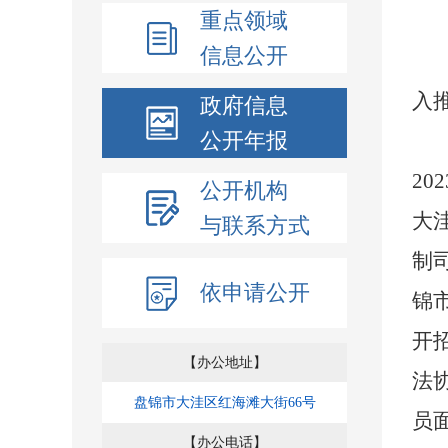
重点领域
信息公开
入
政府信息
公开年报
2
公开机构
大
与联系方式
制
依申请公开
锦
开
【办公地址】
法
盘锦市大洼区红海滩大街66号
员
【办公电话】