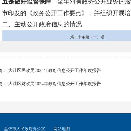
五是做好监督保障
。
全年对有政务公开业务的股
、市印发的《政务公开工作要点》，并组织开展培
二、主动公开政府信息的情况
第二十条第（一）项
信息内容
本年制发件数
本年废止件数
0
规章
0
0
0
规范性文件
篇： 大洼区民政局2024年政府信息公开工作年度报告
第二十条第（五）项
篇： 大洼区财政局2024年政府信息公开工作年度报告
信息内容
本年处理决定数量
0
行政许可
第二十条第（六）项
信息内容
本年处理决定数量
0
：盘锦市人民政府办公室
行政处罚
网站地图