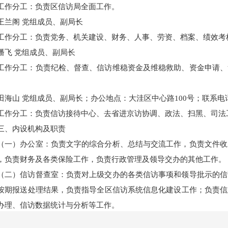
工作分工：负责区信访局全面工作。
王兰阁 党组成员、副局长
工作分工：负责党务、机关建设、财务、人事、劳资、档案、绩效考
潘飞 党组成员、副局长
工作分工：负责纪检、督查、信访维稳资金及维稳救助、资金申请、
。
田海山 党组成员、副局长；办公地点：大洼区中心路100号；联系电话：
工作分工：负责信访接待中心、去省进京访协调、政法、扫黑、司法
三、内设机构及职责
（一）办公室：负责文字的综合分析、总结与交流工作，负责文件收
，负责财务及各类保险工作，负责行政管理及领导交办的其他工作。
（二）信访督查室：负责对上级交办的各类信访事项和领导批示的信
按期报送处理结果，负责指导全区信访系统信息化建设工作；负责信
办理、信访数据统计与分析等工作。
（三）来访接待室：负责接待到区委、区政府机关的群众来访，提供