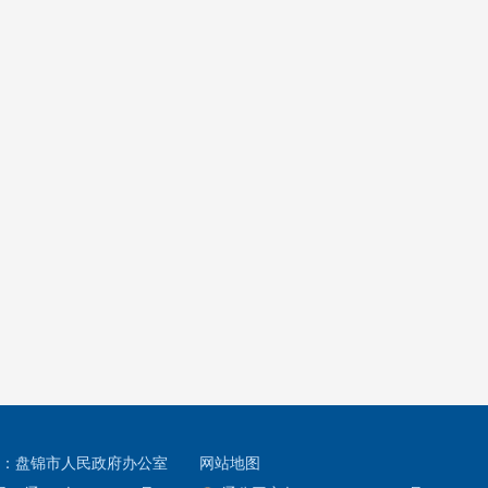
各类来访的登记、受理工作；组织指导全区信访接待处理工作；定期
访人员的疏导教育工作。
办公地点：盘锦市大洼区大洼街道站前社区中心路100号
办公时间：8:30-11:30 13:30-17:30
办公电话：0427-3530315
：盘锦市人民政府办公室
网站地图