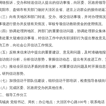
网络投诉，交办和转送信访人提出的信访事项，向区委、区政府领导
沈阳市、盘锦市有关部门做好大洼区去省、进京上访群众的接待劝返
（三）向有关地区和部门转送、交办、移交信访事项，并对办理情况
事项进行督办并反馈有关情况，审核专项信访救助资金的使用情况。
（四）协调处理跨地区、跨部门的重要信访问题，协调处理群众集体
查处重大疑难信访事项，对信访工作中的失职渎职行为提出整改意见
访工作，向社会公开信访工作情况。
（五）反映来信来访中提出的重要建议、意见和问题，及时准确地报
信访统计分析，分析信访形势，掌握信访动态，提出有关改进工作、
（六）推动全区信访矛盾的排查化解，对重要信访问题及时开展信息
，研判信访形势。
（七）加强信访干部队伍建设，组织信访干部培训，检查指导各镇街
（八）完成区委、区政府交办的其他任务。
二、领导工作分工
高钺炎 党组书记、局长；办公地点：大洼区中心路100号；联系电话：3