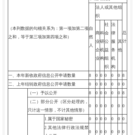
法人或其他组
织
社
法
（本列数据的勾稽关系为：第一项加第二项
自
总
商
科
会
律
之和，等于第三项加第四项之和）
然
计
业
研
公
服
其
人
企
机
益
务
他
业
构
组
机
织
构
一、本年新收政府信息公开申请数量
8
0
0
0
0
0
8
二、上年结转政府信息公开申请数量
0
0
0
0
0
0
0
（一）予以公开
8
0
0
0
0
0
8
（二）部分公开（区分处理的，
0
0
0
0
0
0
0
只计这一情形，不计其他情形）
1.属于国家秘密
0
0
0
0
0
0
0
2.其他法律行政法规禁
0
0
0
0
0
0
0