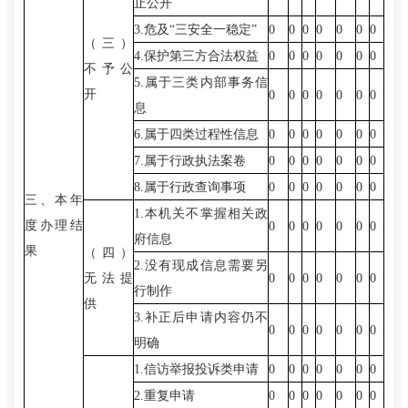
止公开
3.危及“三安全一稳定”
0
0
0
0
0
0
0
（三）
4.保护第三方合法权益
0
0
0
0
0
0
0
不予公
5.属于三类内部事务信
开
0
0
0
0
0
0
0
息
6.属于四类过程性信息
0
0
0
0
0
0
0
7.属于行政执法案卷
0
0
0
0
0
0
0
8.属于行政查询事项
0
0
0
0
0
0
0
三、本年
1.本机关不掌握相关政
度办理结
0
0
0
0
0
0
0
府信息
果
（四）
2.没有现成信息需要另
无法提
0
0
0
0
0
0
0
行制作
供
3.补正后申请内容仍不
0
0
0
0
0
0
0
明确
1.信访举报投诉类申请
0
0
0
0
0
0
0
2.重复申请
0
0
0
0
0
0
0