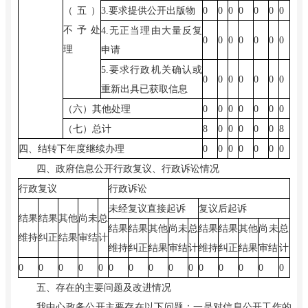
（五）
3.要求提供公开出版物
0
0
0
0
0
0
0
不予处
4.无正当理由大量反复
0
0
0
0
0
0
0
理
申请
5.要求行政机关确认或
0
0
0
0
0
0
0
重新出具已获取信息
（六）其他处理
0
0
0
0
0
0
0
（七）总计
8
0
0
0
0
0
8
四、结转下年度继续办理
0
0
0
0
0
0
0
四、政府信息公开行政复议、行政诉讼情况
行政复议
行政诉讼
未经复议直接起诉
复议后起诉
结果
结果
其他
尚未
总
结果
结果
其他
尚未
总
结果
结果
其他
尚未
总
维持
纠正
结果
审结
计
维持
纠正
结果
审结
计
维持
纠正
结果
审结
计
0
0
0
0
0
0
0
0
0
0
0
0
0
0
0
五、存在的主要问题及改进情况
我中心政务公开主要存在以下问题：一是对信息公开工作的