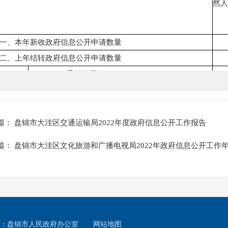
然人
一、本年新收政府信息公开申请数量
二、上年结转政府信息公开申请数量
（一）予以公开
（二）部分公开（区分处理的，只计这一情形，不
计其他情形）
1.属于国家秘密
篇： 盘锦市大洼区交通运输局2022年度政府信息公开工作报告
2.其他法律行政法规禁止公开
篇： 盘锦市大洼区文化旅游和广播电视局2022年政府信息公开工作
3.危及“三安全一稳定”
（三）
4.保护第三方合法权益
不予公开
5.属于三类内部事务信息
6.属于四类过程性信息
7.属于行政执法案卷
：盘锦市人民政府办公室
网站地图