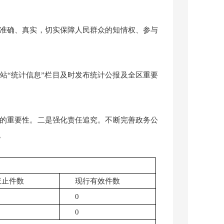
准确、真实，切实保障人民群众的知情权、参与
站“统计信息”栏目及时发布统计公报及全区重要
的
重要性
。二
是
强化
责任追究。
不断
完善政务公
。
废止件数
现行有效件数
0
0