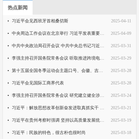
热点新闻
习近平会见西班牙首相桑切斯
2025-04-11
中央周边工作会议在北京举行 习近平发表重要讲话
2025-04-09
中共中央政治局召开会议 中共中央总书记习近平主持会议
2025-03-31
李强主持召开国务院常务会议 听取推进跨境电子商务综合试验区建设汇报 部署加快加力清理拖欠企业账款工作 研究推动农机装备高质
2025-03-29
第十五届全国冬季运动会主题口号、会徽、吉祥物的征集方案
2025-03-28
习近平会见国际工商界代表
2025-03-28
李强主持召开国务院常务会议 研究建立健全涉企收费长效监管机制有关举措 审议通过《婚姻登记条例（修订草案）》
2025-03-24
习近平：解放思想改革创新奋发进取真抓实干 在中国式现代化进程中开创云南发展新局面
2025-03-21
习近平在贵州考察时强调 坚持以高质量发展统揽全局 在中国式现代化进程中展现贵州新风采
2025-03-19
习近平：民族的特色，很古朴也很时尚
2025-03-18