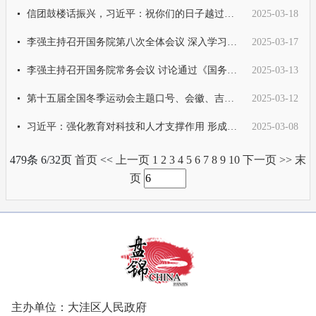
信团鼓楼话振兴，习近平：祝你们的日子越过越红火
2025-03-18
李强主持召开国务院第八次全体会议 深入学习贯彻习近平总书记在全国两会期间的重要讲话精神 对落实国务院2025年重点工作进行部署
2025-03-17
李强主持召开国务院常务会议 讨论通过《国务院2025年重点工作分工方案》 审议通过《国务院关于修改〈快递暂行条例〉的决定（草案
2025-03-13
第十五届全国冬季运动会主题口号、会徽、吉祥物征集公告
2025-03-12
习近平：强化教育对科技和人才支撑作用 形成人才辈出人尽其才才尽其用生动局面
2025-03-08
479条 6/32页
首页
<<
上一页
1
2
3
4
5
6
7
8
9
10
下一页
>>
末
页
主办单位：大洼区人民政府